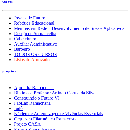
cursos
Jovens de Futuro
Robótica Educacional
Meninas em Rede – Desenvolvimento de Sites e Aplicativos
Design de Sobrancelha
Cabeleireiro
Auxiliar Administrativo
Barbeiro
TODOS OS CURSOS
Listas de Aprovados
projetos
Aprendiz Ramacrisna
Biblioteca Professor Arlindo Corrêa da Silva
Construindo o Futuro VI
FabLab Ramacrisna
Judô
Núcleo de Aprendizagem e Vivências Essenciais
Orquestra Filarmônica Ramacrisna
Projeto CASA
Projeto Viva o Esporte