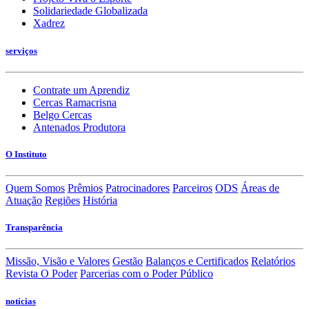
Solidariedade Globalizada
Xadrez
serviços
Contrate um Aprendiz
Cercas Ramacrisna
Belgo Cercas
Antenados Produtora
O Instituto
Quem Somos
Prêmios
Patrocinadores
Parceiros
ODS
Áreas de
Atuação
Regiões
História
Transparência
Missão, Visão e Valores
Gestão
Balanços e Certificados
Relatórios
Revista O Poder
Parcerias com o Poder Público
notícias