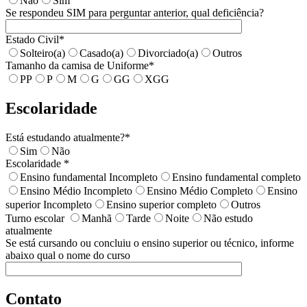
Não
Sim
Se respondeu SIM para perguntar anterior, qual deficiência?
Estado Civil*
Solteiro(a)
Casado(a)
Divorciado(a)
Outros
Tamanho da camisa de Uniforme*
PP
P
M
G
GG
XGG
Escolaridade
Está estudando atualmente?*
Sim
Não
Escolaridade *
Ensino fundamental Incompleto
Ensino fundamental completo
Ensino Médio Incompleto
Ensino Médio Completo
Ensino
superior Incompleto
Ensino superior completo
Outros
Turno escolar
Manhã
Tarde
Noite
Não estudo
atualmente
Se está cursando ou concluiu o ensino superior ou técnico, informe
abaixo qual o nome do curso
Contato