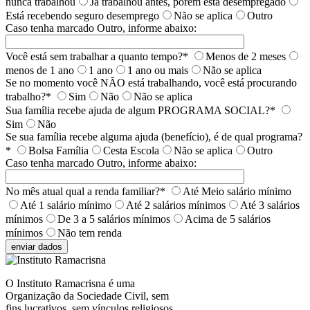
nunca trabalhou
Já trabalhou antes, porém está desempregado
Está recebendo seguro desemprego
Não se aplica
Outro
Caso tenha marcado Outro, informe abaixo:
Você está sem trabalhar a quanto tempo?*
Menos de 2 meses
menos de 1 ano
1 ano
1 ano ou mais
Não se aplica
Se no momento você NÃO está trabalhando, você está procurando
trabalho?*
Sim
Não
Não se aplica
Sua família recebe ajuda de algum PROGRAMA SOCIAL?*
Sim
Não
Se sua família recebe alguma ajuda (benefício), é de qual programa?
*
Bolsa Família
Cesta Escola
Não se aplica
Outro
Caso tenha marcado Outro, informe abaixo:
No mês atual qual a renda familiar?*
Até Meio salário mínimo
Até 1 salário mínimo
Até 2 salários mínimos
Até 3 salários
mínimos
De 3 a 5 salários mínimos
Acima de 5 salários
mínimos
Não tem renda
O Instituto Ramacrisna é uma
Organização da Sociedade Civil, sem
fins lucrativos, sem vínculos religiosos