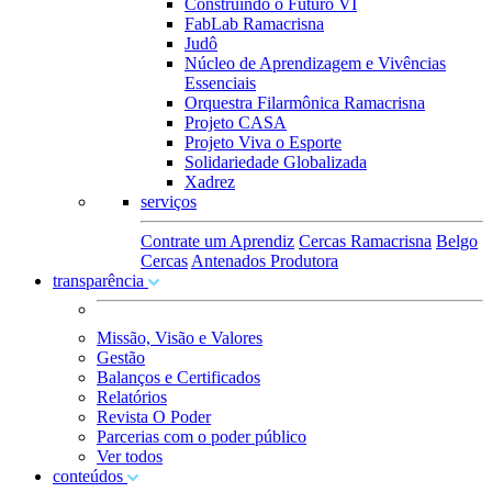
Construindo o Futuro VI
FabLab Ramacrisna
Judô
Núcleo de Aprendizagem e Vivências
Essenciais
Orquestra Filarmônica Ramacrisna
Projeto CASA
Projeto Viva o Esporte
Solidariedade Globalizada
Xadrez
serviços
Contrate um Aprendiz
Cercas Ramacrisna
Belgo
Cercas
Antenados Produtora
transparência
Missão, Visão e Valores
Gestão
Balanços e Certificados
Relatórios
Revista O Poder
Parcerias com o poder público
Ver todos
conteúdos