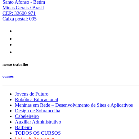
Santo Afonso - Betim
Minas Gerais / Brasil
CEP: 32600-971
Caixa postal: 095
nosso trabalho
cursos
Jovens de Futuro
Robótica Educacional
Meninas em Rede – Desenvolvimento de Sites e Aplicativos
Design de Sobrancelha
Cabeleireiro
Auxiliar Administrativo
Barbeiro
TODOS OS CURSOS
Listas de Aprovados