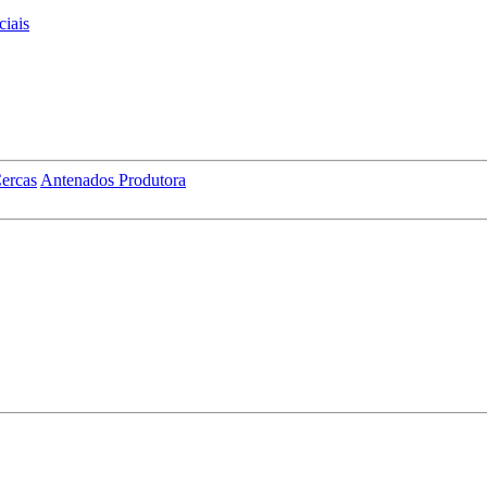
iais
ercas
Antenados Produtora