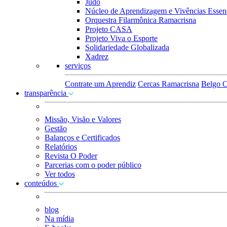
Judô
Núcleo de Aprendizagem e Vivências Essenc
Orquestra Filarmônica Ramacrisna
Projeto CASA
Projeto Viva o Esporte
Solidariedade Globalizada
Xadrez
serviços
Contrate um Aprendiz
Cercas Ramacrisna
Belgo C
transparência
Missão, Visão e Valores
Gestão
Balanços e Certificados
Relatórios
Revista O Poder
Parcerias com o poder público
Ver todos
conteúdos
blog
Na mídia