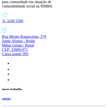
para comunidade em situação de
vulnerabilidade social na RMBH.
31 3438 5500
Rua Mestre Ramacrisna, 379
Santo Afonso - Betim
Minas Gerais / Brasil
CEP: 32600-971
Caixa postal: 095
nosso trabalho
cursos