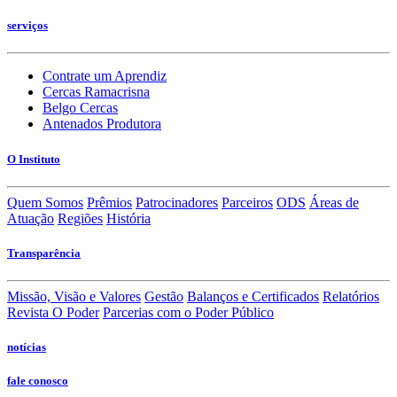
serviços
Contrate um Aprendiz
Cercas Ramacrisna
Belgo Cercas
Antenados Produtora
O Instituto
Quem Somos
Prêmios
Patrocinadores
Parceiros
ODS
Áreas de
Atuação
Regiões
História
Transparência
Missão, Visão e Valores
Gestão
Balanços e Certificados
Relatórios
Revista O Poder
Parcerias com o Poder Público
notícias
fale conosco