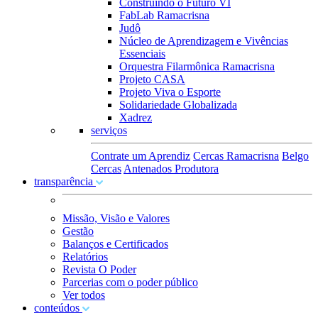
Construindo o Futuro VI
FabLab Ramacrisna
Judô
Núcleo de Aprendizagem e Vivências
Essenciais
Orquestra Filarmônica Ramacrisna
Projeto CASA
Projeto Viva o Esporte
Solidariedade Globalizada
Xadrez
serviços
Contrate um Aprendiz
Cercas Ramacrisna
Belgo
Cercas
Antenados Produtora
transparência
Missão, Visão e Valores
Gestão
Balanços e Certificados
Relatórios
Revista O Poder
Parcerias com o poder público
Ver todos
conteúdos