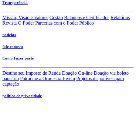
Transparência
Missão, Visão e Valores
Gestão
Balanços e Certificados
Relatórios
Revista O Poder
Parcerias com o Poder Público
notícias
fale conosco
Como Fazer parte
Destine seu Imposto de Renda
Doação On-line
Doação via boleto
bancário
Patrocine a Orquestra Jovem
Projetos disponíveis para
captação
política de privacidade