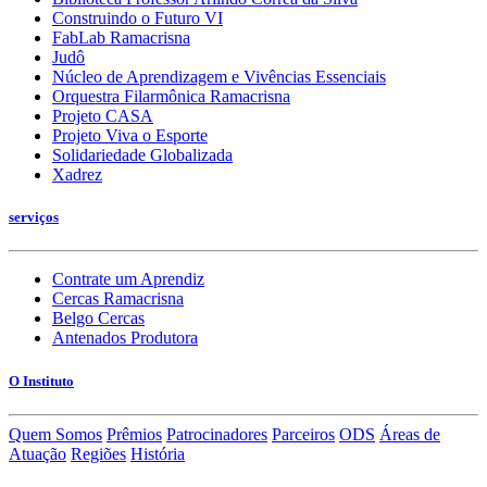
Construindo o Futuro VI
FabLab Ramacrisna
Judô
Núcleo de Aprendizagem e Vivências Essenciais
Orquestra Filarmônica Ramacrisna
Projeto CASA
Projeto Viva o Esporte
Solidariedade Globalizada
Xadrez
serviços
Contrate um Aprendiz
Cercas Ramacrisna
Belgo Cercas
Antenados Produtora
O Instituto
Quem Somos
Prêmios
Patrocinadores
Parceiros
ODS
Áreas de
Atuação
Regiões
História