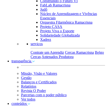
Construindo o Futuro VI
FabLab Ramacrisna
Judô
Núcleo de Aprendizagem e Vivências
Essenciais
Orquestra Filarmônica Ramacrisna
Projeto CASA
Projeto Viva o Esporte
Solidariedade Globalizada
Xadrez
serviços
Contrate um Aprendiz
Cercas Ramacrisna
Belgo
Cercas
Antenados Produtora
transparência
Missão, Visão e Valores
Gestão
Balanços e Certificados
Relatórios
Revista O Poder
Parcerias com o poder público
Ver todos
conteúdos