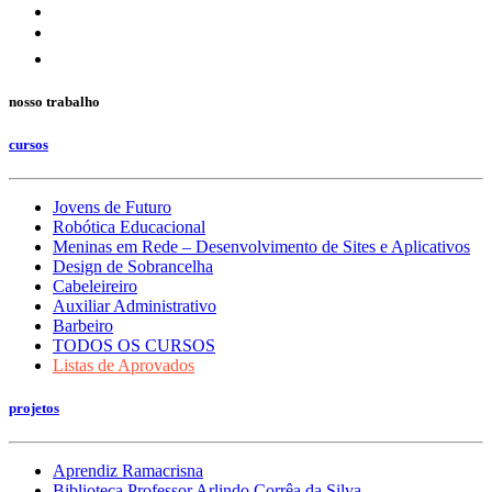
nosso trabalho
cursos
Jovens de Futuro
Robótica Educacional
Meninas em Rede – Desenvolvimento de Sites e Aplicativos
Design de Sobrancelha
Cabeleireiro
Auxiliar Administrativo
Barbeiro
TODOS OS CURSOS
Listas de Aprovados
projetos
Aprendiz Ramacrisna
Biblioteca Professor Arlindo Corrêa da Silva