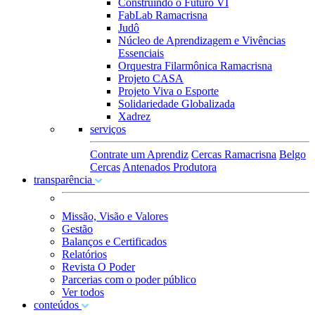
Construindo o Futuro VI
FabLab Ramacrisna
Judô
Núcleo de Aprendizagem e Vivências
Essenciais
Orquestra Filarmônica Ramacrisna
Projeto CASA
Projeto Viva o Esporte
Solidariedade Globalizada
Xadrez
serviços
Contrate um Aprendiz
Cercas Ramacrisna
Belgo
Cercas
Antenados Produtora
transparência
Missão, Visão e Valores
Gestão
Balanços e Certificados
Relatórios
Revista O Poder
Parcerias com o poder público
Ver todos
conteúdos