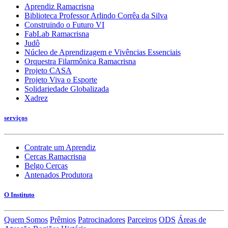
Aprendiz Ramacrisna
Biblioteca Professor Arlindo Corrêa da Silva
Construindo o Futuro VI
FabLab Ramacrisna
Judô
Núcleo de Aprendizagem e Vivências Essenciais
Orquestra Filarmônica Ramacrisna
Projeto CASA
Projeto Viva o Esporte
Solidariedade Globalizada
Xadrez
serviços
Contrate um Aprendiz
Cercas Ramacrisna
Belgo Cercas
Antenados Produtora
O Instituto
Quem Somos
Prêmios
Patrocinadores
Parceiros
ODS
Áreas de