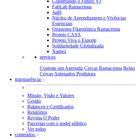
Construindo o Futuro VI
FabLab Ramacrisna
Judô
Núcleo de Aprendizagem e Vivências
Essenciais
Orquestra Filarmônica Ramacrisna
Projeto CASA
Projeto Viva o Esporte
Solidariedade Globalizada
Xadrez
serviços
Contrate um Aprendiz
Cercas Ramacrisna
Belgo
Cercas
Antenados Produtora
transparência
Missão, Visão e Valores
Gestão
Balanços e Certificados
Relatórios
Revista O Poder
Parcerias com o poder público
Ver todos
conteúdos