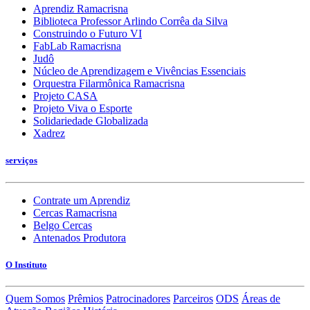
Aprendiz Ramacrisna
Biblioteca Professor Arlindo Corrêa da Silva
Construindo o Futuro VI
FabLab Ramacrisna
Judô
Núcleo de Aprendizagem e Vivências Essenciais
Orquestra Filarmônica Ramacrisna
Projeto CASA
Projeto Viva o Esporte
Solidariedade Globalizada
Xadrez
serviços
Contrate um Aprendiz
Cercas Ramacrisna
Belgo Cercas
Antenados Produtora
O Instituto
Quem Somos
Prêmios
Patrocinadores
Parceiros
ODS
Áreas de