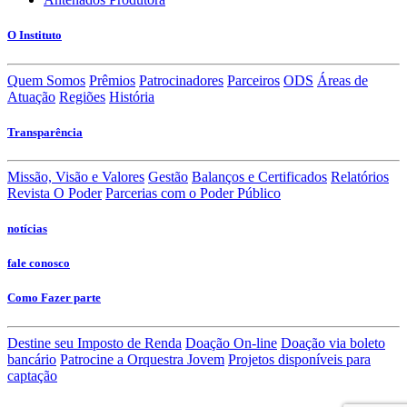
O Instituto
Quem Somos
Prêmios
Patrocinadores
Parceiros
ODS
Áreas de
Atuação
Regiões
História
Transparência
Missão, Visão e Valores
Gestão
Balanços e Certificados
Relatórios
Revista O Poder
Parcerias com o Poder Público
notícias
fale conosco
Como Fazer parte
Destine seu Imposto de Renda
Doação On-line
Doação via boleto
bancário
Patrocine a Orquestra Jovem
Projetos disponíveis para
captação