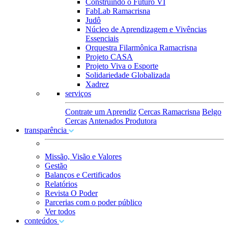
Construindo o Futuro VI
FabLab Ramacrisna
Judô
Núcleo de Aprendizagem e Vivências
Essenciais
Orquestra Filarmônica Ramacrisna
Projeto CASA
Projeto Viva o Esporte
Solidariedade Globalizada
Xadrez
serviços
Contrate um Aprendiz
Cercas Ramacrisna
Belgo
Cercas
Antenados Produtora
transparência
Missão, Visão e Valores
Gestão
Balanços e Certificados
Relatórios
Revista O Poder
Parcerias com o poder público
Ver todos
conteúdos