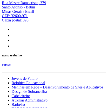
Rua Mestre Ramacrisna, 379
Santo Afonso - Betim
Minas Gerais / Brasil
CEP: 32600-971
Caixa postal: 095
nosso trabalho
cursos
Jovens de Futuro
Robótica Educacional
Meninas em Rede – Desenvolvimento de Sites e Aplicativos
Design de Sobrancelha
Cabeleireiro
Auxiliar Administrativo
Barbeiro