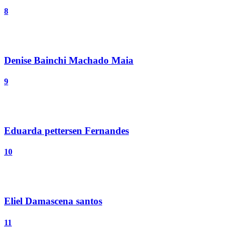
8
Denise Bainchi Machado Maia
9
Eduarda pettersen Fernandes
10
Eliel Damascena santos
11