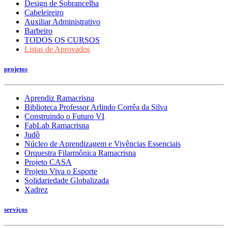
Design de Sobrancelha
Cabeleireiro
Auxiliar Administrativo
Barbeiro
TODOS OS CURSOS
Listas de Aprovados
projetos
Aprendiz Ramacrisna
Biblioteca Professor Arlindo Corrêa da Silva
Construindo o Futuro VI
FabLab Ramacrisna
Judô
Núcleo de Aprendizagem e Vivências Essenciais
Orquestra Filarmônica Ramacrisna
Projeto CASA
Projeto Viva o Esporte
Solidariedade Globalizada
Xadrez
serviços