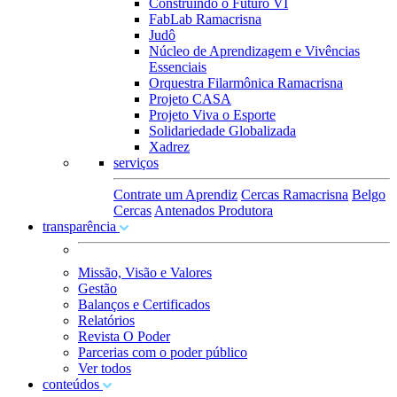
Construindo o Futuro VI
FabLab Ramacrisna
Judô
Núcleo de Aprendizagem e Vivências
Essenciais
Orquestra Filarmônica Ramacrisna
Projeto CASA
Projeto Viva o Esporte
Solidariedade Globalizada
Xadrez
serviços
Contrate um Aprendiz
Cercas Ramacrisna
Belgo
Cercas
Antenados Produtora
transparência
Missão, Visão e Valores
Gestão
Balanços e Certificados
Relatórios
Revista O Poder
Parcerias com o poder público
Ver todos
conteúdos