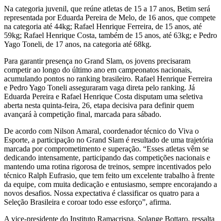
Na categoria juvenil, que reúne atletas de 15 a 17 anos, Betim será
representada por Eduarda Pereira de Melo, de 16 anos, que compete
na categoria até 44kg; Rafael Henrique Ferreira, de 15 anos, até
59kg; Rafael Henrique Costa, também de 15 anos, até 63kg; e Pedro
Yago Toneli, de 17 anos, na categoria até 68kg.
Para garantir presença no Grand Slam, os jovens precisaram
competir ao longo do último ano em campeonatos nacionais,
acumulando pontos no ranking brasileiro. Rafael Henrique Ferreira
e Pedro Yago Toneli asseguraram vaga direta pelo ranking. Já
Eduarda Pereira e Rafael Henrique Costa disputam uma seletiva
aberta nesta quinta-feira, 26, etapa decisiva para definir quem
avançará à competição final, marcada para sábado.
De acordo com Nilson Amaral, coordenador técnico do Viva o
Esporte, a participação no Grand Slam é resultado de uma trajetória
marcada por comprometimento e superação. “Esses atletas vêm se
dedicando intensamente, participando das competições nacionais e
mantendo uma rotina rigorosa de treinos, sempre incentivados pelo
técnico Ralph Eufrasio, que tem feito um excelente trabalho à frente
da equipe, com muita dedicação e entusiasmo, sempre encorajando a
novos desafios. Nossa expectativa é classificar os quatro para a
Seleção Brasileira e coroar todo esse esforço”, afirma.
A vice-presidente do Instituto Ramacrisna, Solange Bottaro, ressalta