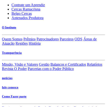
Contrate um Aprendiz
Cercas Ramacrisna
Belgo Cercas
Antenados Produtora
O Instituto
Quem Somos
Prêmios
Patrocinadores
Parceiros
ODS
Áreas de
Atuação
Regiões
História
Transparência
Missão, Visão e Valores
Gestão
Balanços e Certificados
Relatórios
Revista O Poder
Parcerias com o Poder Público
notícias
fale conosco
Como Fazer parte