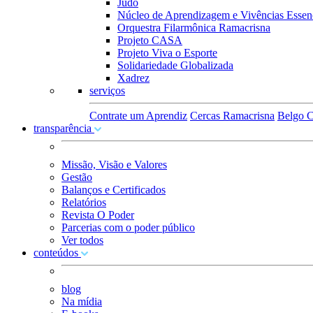
Judô
Núcleo de Aprendizagem e Vivências Essenc
Orquestra Filarmônica Ramacrisna
Projeto CASA
Projeto Viva o Esporte
Solidariedade Globalizada
Xadrez
serviços
Contrate um Aprendiz
Cercas Ramacrisna
Belgo C
transparência
Missão, Visão e Valores
Gestão
Balanços e Certificados
Relatórios
Revista O Poder
Parcerias com o poder público
Ver todos
conteúdos
blog
Na mídia