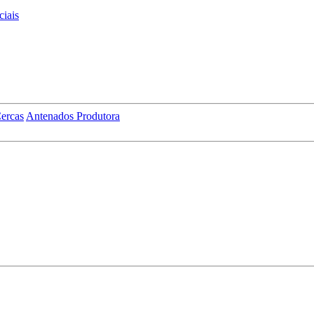
iais
ercas
Antenados Produtora