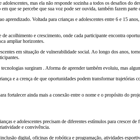
 e adolescentes, mas ela não responde sozinha a todos os desafios do 
 em que se percebe que sua voz pode ser ouvida, também fazem parte
aprendizado. Voltada para crianças e adolescentes entre 6 e 15 anos, es
e acolhimento e crescimento, onde cada participante encontra oportunid
ca ampliar horizontes.
lescentes em situação de vulnerabilidade social. Ao longo dos anos, 
icipantes.
s tecnologias surgiram . Aforma de aprender também evoluiu, mas alg
criança e a crença de que oportunidades podem transformar trajetórias 
 fortalecer ainda mais a conexão entre o nome e o propósito do proje
ianças e adolescentes precisam de diferentes estímulos para crescer de
iatividade e convivência.
, inclusão digital, oficinas de robótica e programação, atividades esporti