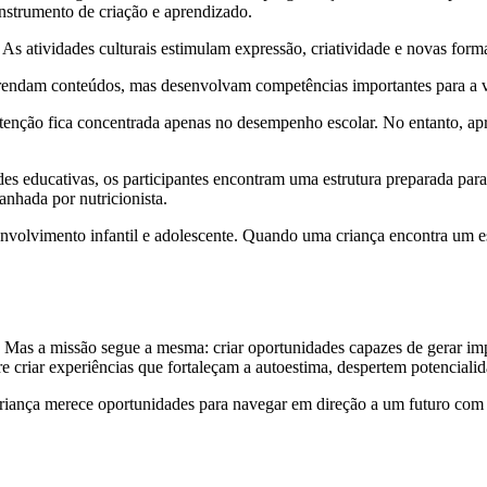
instrumento de criação e aprendizado.
. As atividades culturais estimulam expressão, criatividade e novas for
aprendam conteúdos, mas desenvolvam competências importantes para a v
tenção fica concentrada apenas no desempenho escolar. No entanto, apr
es educativas, os participantes encontram uma estrutura preparada par
anhada por nutricionista.
olvimento infantil e adolescente. Quando uma criança encontra um esp
s a missão segue a mesma: criar oportunidades capazes de gerar impact
re criar experiências que fortaleçam a autoestima, despertem potencial
ança merece oportunidades para navegar em direção a um futuro com m