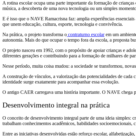
A rotina escolar ocupa uma parte importante da formação de crianças
música, a descoberta de uma nova tecnologia ou um simples momento
E é isso que o NAVE Ramacrisna faz: amplia experiências essenciais ao 
que unem educação, cultura, esporte, tecnologia e convivência.
Na prática, o projeto transforma o
contraturno escolar
em um ambiente d
autonomia. Mais do que ocupar o tempo fora da escola, a proposta bus
O projeto nasceu em 1992, com o propósito de apoiar crianças e ado
diferentes gerações e contribuindo para a formação de milhares de part
Nesse período, muita coisa mudou: a sociedade se transformou, nova
A construção de vínculos, a valorização das potencialidades de cada 
identidade surge exatamente para acompanhar essa evolução.
O antigo CAER carregava uma história importante. O NAVE chega para
Desenvolvimento integral na prática
O conceito de desenvolvimento integral parte de uma ideia simples: cr
trabalham conhecimentos acadêmicos, habilidades socioemocionais, cr
Entre as iniciativas desenvolvidas estão reforço escolar, alfabetização