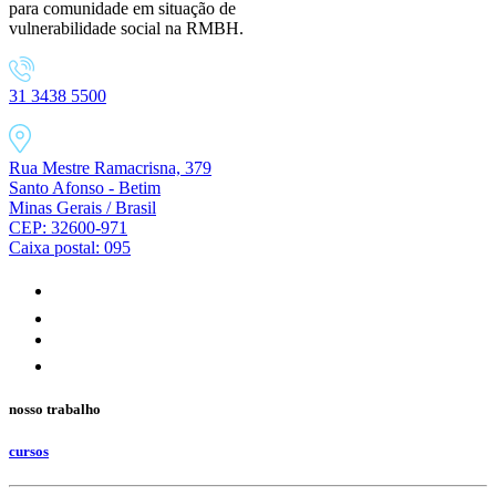
para comunidade em situação de
vulnerabilidade social na RMBH.
31 3438 5500
Rua Mestre Ramacrisna, 379
Santo Afonso - Betim
Minas Gerais / Brasil
CEP: 32600-971
Caixa postal: 095
nosso trabalho
cursos