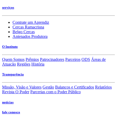
serviços
Contrate um Aprendiz
Cercas Ramacrisna
Belgo Cercas
Antenados Produtora
O Instituto
Quem Somos
Prêmios
Patrocinadores
Parceiros
ODS
Áreas de
Atuação
Regiões
História
Transparência
Missão, Visão e Valores
Gestão
Balanços e Certificados
Relatórios
Revista O Poder
Parcerias com o Poder Público
notícias
fale conosco