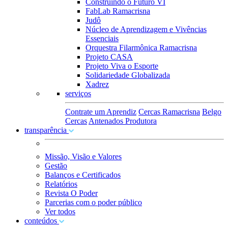
Construindo o Futuro VI
FabLab Ramacrisna
Judô
Núcleo de Aprendizagem e Vivências
Essenciais
Orquestra Filarmônica Ramacrisna
Projeto CASA
Projeto Viva o Esporte
Solidariedade Globalizada
Xadrez
serviços
Contrate um Aprendiz
Cercas Ramacrisna
Belgo
Cercas
Antenados Produtora
transparência
Missão, Visão e Valores
Gestão
Balanços e Certificados
Relatórios
Revista O Poder
Parcerias com o poder público
Ver todos
conteúdos