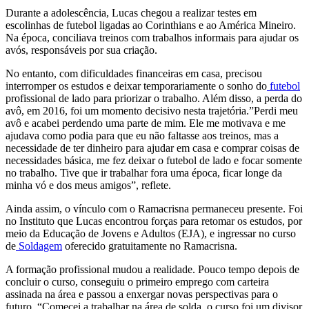
Durante a adolescência, Lucas chegou a realizar testes em
escolinhas de futebol ligadas ao Corinthians e ao América Mineiro.
Na época, conciliava treinos com trabalhos informais para ajudar os
avós, responsáveis por sua criação.
No entanto, com dificuldades financeiras em casa, precisou
interromper os estudos e deixar temporariamente o sonho do
futebol
profissional de lado para priorizar o trabalho. Além disso, a perda do
avô, em 2016, foi um momento decisivo nesta trajetória.”Perdi meu
avô e acabei perdendo uma parte de mim. Ele me motivava e me
ajudava como podia para que eu não faltasse aos treinos, mas a
necessidade de ter dinheiro para ajudar em casa e comprar coisas de
necessidades básica, me fez deixar o futebol de lado e focar somente
no trabalho. Tive que ir trabalhar fora uma época, ficar longe da
minha vó e dos meus amigos”, reflete.
Ainda assim, o vínculo com o Ramacrisna permaneceu presente. Foi
no Instituto que Lucas encontrou forças para retomar os estudos, por
meio da Educação de Jovens e Adultos (EJA), e ingressar no curso
de
Soldagem
oferecido gratuitamente no Ramacrisna.
A formação profissional mudou a realidade. Pouco tempo depois de
concluir o curso, conseguiu o primeiro emprego com carteira
assinada na área e passou a enxergar novas perspectivas para o
futuro. “Comecei a trabalhar na área de solda, o curso foi um divisor