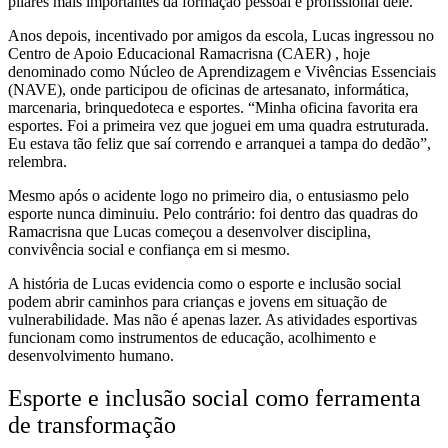
pilares mais importantes da formação pessoal e profissional dele.
Anos depois, incentivado por amigos da escola, Lucas ingressou no
Centro de Apoio Educacional Ramacrisna (CAER) , hoje
denominado como Núcleo de Aprendizagem e Vivências Essenciais
(NAVE), onde participou de oficinas de artesanato, informática,
marcenaria, brinquedoteca e esportes. “Minha oficina favorita era
esportes. Foi a primeira vez que joguei em uma quadra estruturada.
Eu estava tão feliz que saí correndo e arranquei a tampa do dedão”,
relembra.
Mesmo após o acidente logo no primeiro dia, o entusiasmo pelo
esporte nunca diminuiu. Pelo contrário: foi dentro das quadras do
Ramacrisna que Lucas começou a desenvolver disciplina,
convivência social e confiança em si mesmo.
A história de Lucas evidencia como o esporte e inclusão social
podem abrir caminhos para crianças e jovens em situação de
vulnerabilidade. Mas não é apenas lazer. As atividades esportivas
funcionam como instrumentos de educação, acolhimento e
desenvolvimento humano.
Esporte e inclusão social como ferramenta
de transformação