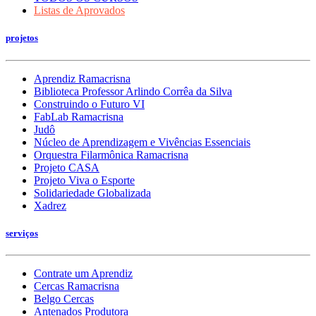
Listas de Aprovados
projetos
Aprendiz Ramacrisna
Biblioteca Professor Arlindo Corrêa da Silva
Construindo o Futuro VI
FabLab Ramacrisna
Judô
Núcleo de Aprendizagem e Vivências Essenciais
Orquestra Filarmônica Ramacrisna
Projeto CASA
Projeto Viva o Esporte
Solidariedade Globalizada
Xadrez
serviços
Contrate um Aprendiz
Cercas Ramacrisna
Belgo Cercas
Antenados Produtora