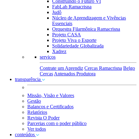
Construindo o Futuro VI
FabLab Ramacrisna
Judô
Núcleo de Aprendizagem e Vivências
Essenciais
Orquestra Filarmônica Ramacrisna
Projeto CASA
Projeto Viva o Esporte
Solidariedade Globalizada
Xadrez
serviços
Contrate um Aprendiz
Cercas Ramacrisna
Belgo
Cercas
Antenados Produtora
transparência
Missão, Visão e Valores
Gestão
Balanços e Certificados
Relatórios
Revista O Poder
Parcerias com o poder público
Ver todos
conteúdos