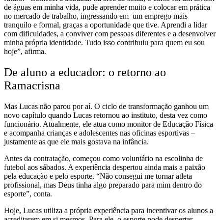
de águas em minha vida, pude aprender muito e colocar em prática
no mercado de trabalho, ingressando em um emprego mais
tranquilo e formal, graças a oportunidade que tive. Aprendi a lidar
com dificuldades, a conviver com pessoas diferentes e a desenvolver
minha própria identidade. Tudo isso contribuiu para quem eu sou
hoje”, afirma.
De aluno a educador: o retorno ao
Ramacrisna
Mas Lucas não parou por aí. O ciclo de transformação ganhou um
novo capítulo quando Lucas retornou ao instituto, desta vez como
funcionário. Atualmente, ele atua como monitor de Educação Física
e acompanha crianças e adolescentes nas oficinas esportivas –
justamente as que ele mais gostava na infância.
Antes da contratação, começou como voluntário na escolinha de
futebol aos sábados. A experiência despertou ainda mais a paixão
pela educação e pelo esporte. “Não consegui me tornar atleta
profissional, mas Deus tinha algo preparado para mim dentro do
esporte”, conta.
Hoje, Lucas utiliza a própria experiência para incentivar os alunos a
acreditarem em si mesmos. Para ele, o esporte pode despertar