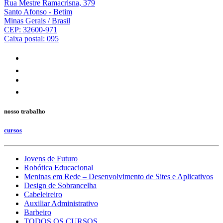
Rua Mestre Ramacrisna, 379
Santo Afonso - Betim
Minas Gerais / Brasil
CEP: 32600-971
Caixa postal: 095
nosso trabalho
cursos
Jovens de Futuro
Robótica Educacional
Meninas em Rede – Desenvolvimento de Sites e Aplicativos
Design de Sobrancelha
Cabeleireiro
Auxiliar Administrativo
Barbeiro
TODOS OS CURSOS