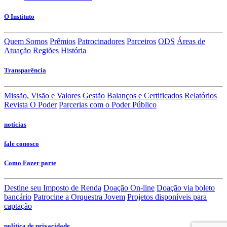
O Instituto
Quem Somos
Prêmios
Patrocinadores
Parceiros
ODS
Áreas de
Atuação
Regiões
História
Transparência
Missão, Visão e Valores
Gestão
Balanços e Certificados
Relatórios
Revista O Poder
Parcerias com o Poder Público
notícias
fale conosco
Como Fazer parte
Destine seu Imposto de Renda
Doação On-line
Doação via boleto
bancário
Patrocine a Orquestra Jovem
Projetos disponíveis para
captação
política de privacidade