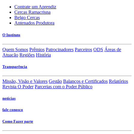
Contrate um Aprendiz
Cercas Ramacrisna
Belgo Cercas
Antenados Produtora
O Instituto
Quem Somos
Prêmios
Patrocinadores
Parceiros
ODS
Áreas de
Atuação
Regiões
História
Transparência
Missão, Visão e Valores
Gestão
Balanços e Certificados
Relatórios
Revista O Poder
Parcerias com o Poder Público
notícias
fale conosco
Como Fazer parte