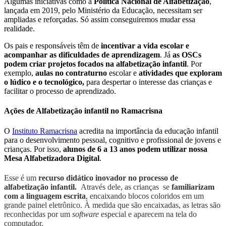
Algumas iniciativas como a
Política Nacional de Alfabetização
,
lançada em 2019, pelo Ministério da Educação, necessitam ser
ampliadas e reforçadas. Só assim conseguiremos mudar essa
realidade.
Os pais e responsáveis têm de
incentivar a vida escolar e
acompanhar as dificuldades de aprendizagem
. Já
as OSCs
podem criar projetos focados na alfabetização infantil
. Por
exemplo,
aulas no contraturno
escolar e
atividades que exploram
o lúdico e o tecnológico,
para despertar o interesse das crianças e
facilitar o processo de aprendizado.
Ações de Alfabetização infantil no Ramacrisna
O
Instituto Ramacrisna
acredita na importância da educação infantil
para o desenvolvimento pessoal, cognitivo e profissional de jovens e
crianças. Por isso,
alunos de 6 a 13 anos podem utilizar nossa
Mesa Alfabetizadora Digital
.
Esse é um
recurso didático inovador no processo de
alfabetização infantil.
Através dele, as crianças
se
familiarizam
com a linguagem escrita
, encaixando blocos coloridos em um
grande painel eletrônico. À medida que são encaixadas, as letras são
reconhecidas por um
software
especial e aparecem na tela do
computador.