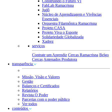
Construindo o Futuro VI
FabLab Ramacrisna
Judô
Núcleo de Aprendizagem e Vivências
Essenciais
Orquestra Filarmônica Ramacrisna
Projeto CASA
Projeto Viva o Esporte
Solidariedade Globalizada
Xadrez
serviços
Contrate um Aprendiz
Cercas Ramacrisna
Belgo
Cercas
Antenados Produtora
transparência
Missão, Visão e Valores
Gestão
Balanços e Certificados
Relatórios
Revista O Poder
Parcerias com o poder público
Ver todos
conteúdos