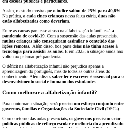
em escolas públicas e particulares.
Assim, o estudo mostra que
o índice saltou de 25% para 40,8%
.
Na prática,
a cada cinco crianças
nessa faixa etária,
duas não
estão alfabetizadas como deveriam
.
Entre as causas para esse atraso na alfabetização infantil está
a
pandemia de covid-19
. Com a suspensão das aulas presenciais,
muitas crianças não conseguiram assimilar o conteúdo das
lições remotas.
Além disso, boa parte delas
não tinha acesso à
tecnologia para assistir às aulas
. E em 2023, a situação ainda não
voltou ao patamar pré-pandemia.
O déficit na alfabetização infantil não prejudica apenas a
aprendizagem do português, mas de todas as outras áreas do
conhecimento. Além disso,
saber ler e escrever é essencial para o
desenvolvimento social e humano dos estudantes
.
Como melhorar a alfabetização infantil?
Para contornar a situação,
será preciso um esforço conjunto entre
governos, famílias e Organizações da Sociedade Civil
(OSCs).
Com o retorno das aulas presenciais, os
governos precisam criar
políticas públicas de reforço escolar e melhoria do aprendizado
.