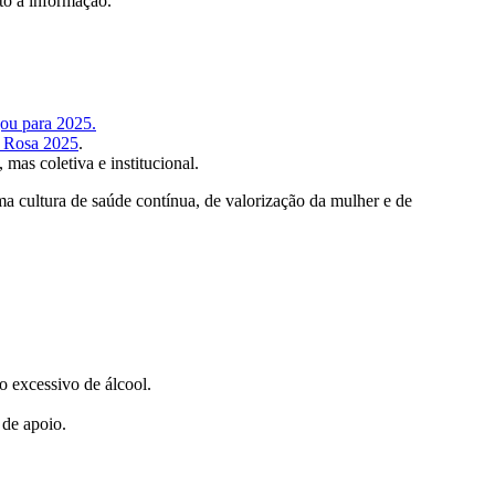
to à informação.
gou para 2025.
 Rosa 2025
.
mas coletiva e institucional.
a cultura de saúde contínua, de valorização da mulher e de
o excessivo de álcool.
 de apoio.