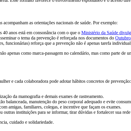
alerta. Esse formato favorece o envolvimento espontâneo e o acesso dire
las acompanham as orientações nacionais de saúde. Por exemplo:
 dos 40 anos está em consonância com o que o
Ministério da Saúde divul
 disseminar o tema da prevenção é reforçada nos documentos do
Outubro
funcionárias) reforça que a prevenção não é apenas tarefa individual, 
s não apenas como marca-passagem no calendário, mas como parte de um
ulher e cada colaboradora pode adotar hábitos concretos de prevenção:
alização da mamografia e demais exames de rastreamento.
ntação balanceada, manutenção do peso corporal adequado e evite consum
om amigas, familiares, colegas, e incentive que façam os exames.
outras instituições para se informar, tirar dúvidas e fortalecer sua rede
ia, cuidado e solidariedade.