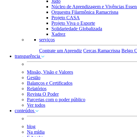
Judô
Núcleo de Aprendizagem e Vivências Essenc
Orquestra Filarmônica Ramacrisna
Projeto CASA
Projeto Viva o Esporte
Solidariedade Globalizada
Xadrez
serviços
Contrate um Aprendiz
Cercas Ramacrisna
Belgo C
transparência
Missão, Visão e Valores
Gestão
Balanços e Certificados
Relatórios
Revista O Poder
Parcerias com o poder público
Ver todos
conteúdos
blog
Na mídia