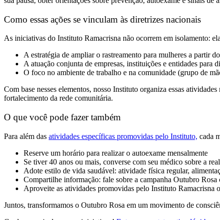
sua pausa, obter orientações sobre prevenção, autoexame e sinais de 
Como essas ações se vinculam às diretrizes nacionais
As iniciativas do Instituto Ramacrisna não ocorrem em isolamento: e
A estratégia de ampliar o rastreamento para mulheres a partir
A atuação conjunta de empresas, instituições e entidades para
O foco no ambiente de trabalho e na comunidade (grupo de mães, 
Com base nesses elementos, nosso Instituto organiza essas atividade
fortalecimento da rede comunitária.
O que você pode fazer também
Para além das
atividades específicas promovidas pelo Instituto,
cada m
Reserve um horário para realizar o autoexame mensalmente
Se tiver 40 anos ou mais, converse com seu médico sobre a re
Adote estilo de vida saudável: atividade física regular, alime
Compartilhe informação: fale sobre a campanha Outubro Rosa c
Aproveite as atividades promovidas pelo Instituto Ramacrisna ou 
Juntos, transformamos o Outubro Rosa em um movimento de consciênc