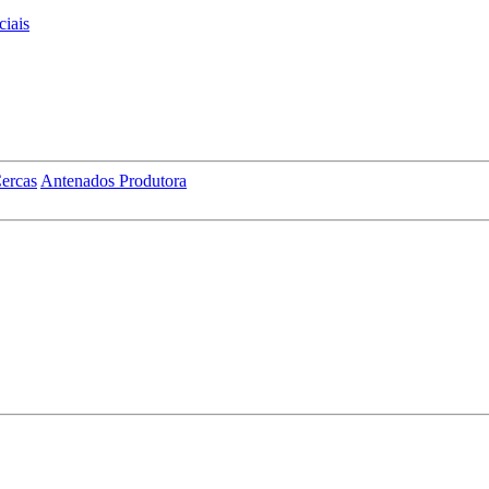
iais
ercas
Antenados Produtora