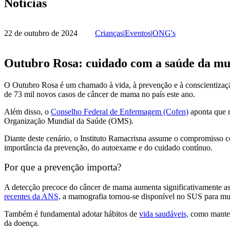
Notícias
22 de outubro de 2024
Crianças
|
Eventos
|
ONG's
Outubro Rosa: cuidado com a saúde da m
O Outubro Rosa é um chamado à vida, à prevenção e à conscientizaç
de 73 mil novos casos de câncer de mama no país este ano.
Além disso, o
Conselho Federal de Enfermagem (Cofen)
aponta que 
Organização Mundial da Saúde (OMS).
Diante deste cenário, o Instituto Ramacrisna assume o compromisso c
importância da prevenção, do autoexame e do cuidado contínuo.
Por que a prevenção importa?
A detecção precoce do câncer de mama aumenta significativamente as
recentes da ANS,
a mamografia tornou-se disponível no SUS para mul
Também é fundamental adotar hábitos de
vida saudáveis,
como manter 
da doença.