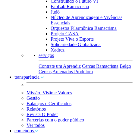
Construindo o Futuro VI
FabLab Ramacrisna
Judô
Núcleo de Aprendizagem e Vivências
Essenciais
Orquestra Filarmônica Ramacrisna
Projeto CASA
Projeto Viva o Esporte
Solidariedade Globalizada
Xadrez
serviços
Contrate um Aprendiz
Cercas Ramacrisna
Belgo
Cercas
Antenados Produtora
transparência
Missão, Visão e Valores
Gestão
Balanços e Certificados
Relatórios
Revista O Poder
Parcerias com o poder público
Ver todos
conteúdos