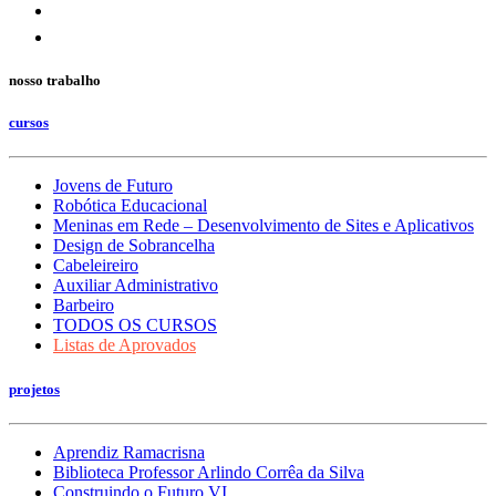
nosso trabalho
cursos
Jovens de Futuro
Robótica Educacional
Meninas em Rede – Desenvolvimento de Sites e Aplicativos
Design de Sobrancelha
Cabeleireiro
Auxiliar Administrativo
Barbeiro
TODOS OS CURSOS
Listas de Aprovados
projetos
Aprendiz Ramacrisna
Biblioteca Professor Arlindo Corrêa da Silva
Construindo o Futuro VI