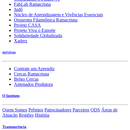
FabLab Ramacrisna
Judô
Núcleo de Aprendizagem e Vivências Essenciais
Orquestra Filarmônica Ramacrisna
Projeto CASA
Projeto Viva o Esporte
Solidariedade Globalizada
Xadrez
serviços
Contrate um Aprendiz
Cercas Ramacrisna
Belgo Cercas
Antenados Produtora
O Instituto
Quem Somos
Prêmios
Patrocinadores
Parceiros
ODS
Áreas de
Atuação
Regiões
História
Transparência