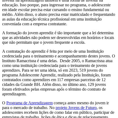
Investir na aprendizagem também é uma forma de investir na
educação. Isso porque, para ingressar no programa, o adolescente
em idade escolar precisa estar cursando o ensino fundamental ou
médio. Além disso, o aluno precisa estar matriculado e frequentando
as aulas da educação técnica profissional em uma instituição
conveniada com a empresa contratante.
A formação do jovem aprendiz é tão importante que a lei determina
que as atividades não podem ser desenvolvidas em horários e locais
que não permitam que o jovem frequente a escola.
A contratação do aprendiz é feita por meio de uma Instituição
credenciada para o treinamento e acompanhamento destes jovens. O
Instituto Ramacrisna é uma delas. Desde 2005, o Ramacrisna atua
como uma instituição credenciada para o treinamento de jovens
aprendizes. Para se ter uma ideia, só em 2023, 519 jovens do
programa Adolescente Aprendiz, realizado pela Instituição, foram
contratados como aprendizes em 117 empresas parceiras de 12
cidades da Grande BH. Além disso, no último ano, 129 jovens
foram efetivados pelas empresas após o término do contrato de
aprendizagem.
O
Programa de Aprendizagem
começa antes mesmo do jovem ir
para o mercado de trabalho. No
projeto Jovens de Futuro
, os
adolescentes recebem lições de como falar em público, participar de
entrevistas de trabalho, lições de ética e dicas de relacionamento