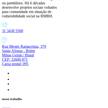
ou partidários. Há 6 décadas
desenvolve projetos sociais voltados
para comunidade em situação de
vulnerabilidade social na RMBH.
31 3438 5500
Rua Mestre Ramacrisna, 379
Santo Afonso - Betim
Minas Gerais / Brasil
CEP: 32600-971
Caixa postal: 095
nosso trabalho