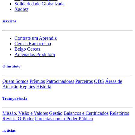
Solidariedade Globalizada
Xadrez
serviços
Contrate um Aprendiz
Cercas Ramacrisna
Belgo Cercas
Antenados Produtora
O Instituto
Quem Somos
Prêmios
Patrocinadores
Parceiros
ODS
Áreas de
Atuação
Regiões
História
Transparência
Missão, Visão e Valores
Gestão
Balanços e Certificados
Relatórios
Revista O Poder
Parcerias com o Poder Público
notícias