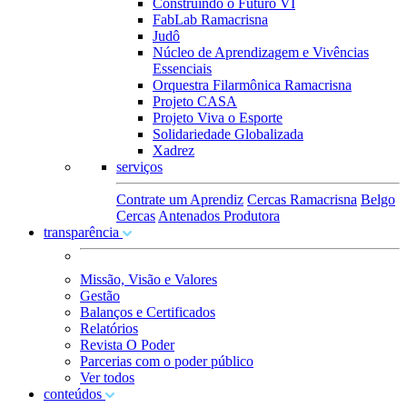
Construindo o Futuro VI
FabLab Ramacrisna
Judô
Núcleo de Aprendizagem e Vivências
Essenciais
Orquestra Filarmônica Ramacrisna
Projeto CASA
Projeto Viva o Esporte
Solidariedade Globalizada
Xadrez
serviços
Contrate um Aprendiz
Cercas Ramacrisna
Belgo
Cercas
Antenados Produtora
transparência
Missão, Visão e Valores
Gestão
Balanços e Certificados
Relatórios
Revista O Poder
Parcerias com o poder público
Ver todos
conteúdos