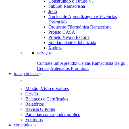
Construindo o Futuro VI
FabLab Ramacrisna
Judô
Núcleo de Aprendizagem e Vivências
Essenciais
Orquestra Filarmônica Ramacrisna
Projeto CASA
Projeto Viva o Esporte
Solidariedade Globalizada
Xadrez
serviços
Contrate um Aprendiz
Cercas Ramacrisna
Belgo
Cercas
Antenados Produtora
transparência
Missão, Visão e Valores
Gestão
Balanços e Certificados
Relatórios
Revista O Poder
Parcerias com o poder público
Ver todos
conteúdos