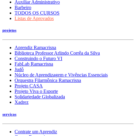
Auxiliar Administrativo
Barbeiro
TODOS OS CURSOS
Listas de Aprovados
projetos
Aprendiz Ramacrisna
Biblioteca Professor Arlindo Corrêa da Silva
Construindo o Futuro VI
FabLab Ramacrisna
Judô
Núcleo de Aprendizagem e Vivências Essenciais
Orquestra Filarmônica Ramacrisna
Projeto CASA
Projeto Viva o Esporte
Solidariedade Globalizada
Xadrez
serviços
Contrate um Aprendiz