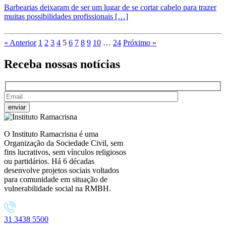
Barbearias deixaram de ser um lugar de se cortar cabelo para trazer
muitas possibilidades profissionais […]
« Anterior
1
2
3
4
5
6
7
8
9
10
…
24
Próximo »
Receba nossas
notícias
O Instituto Ramacrisna é uma
Organização da Sociedade Civil, sem
fins lucrativos, sem vínculos religiosos
ou partidários. Há 6 décadas
desenvolve projetos sociais voltados
para comunidade em situação de
vulnerabilidade social na RMBH.
31 3438 5500