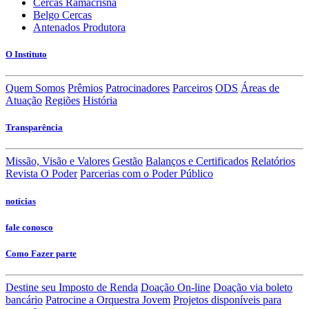
Cercas Ramacrisna
Belgo Cercas
Antenados Produtora
O Instituto
Quem Somos
Prêmios
Patrocinadores
Parceiros
ODS
Áreas de
Atuação
Regiões
História
Transparência
Missão, Visão e Valores
Gestão
Balanços e Certificados
Relatórios
Revista O Poder
Parcerias com o Poder Público
notícias
fale conosco
Como Fazer parte
Destine seu Imposto de Renda
Doação On-line
Doação via boleto
bancário
Patrocine a Orquestra Jovem
Projetos disponíveis para