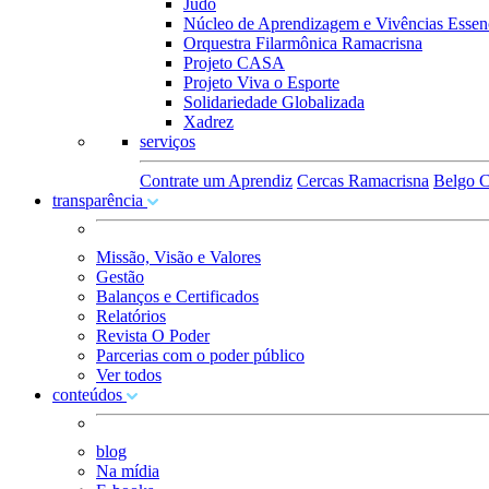
Judô
Núcleo de Aprendizagem e Vivências Essenc
Orquestra Filarmônica Ramacrisna
Projeto CASA
Projeto Viva o Esporte
Solidariedade Globalizada
Xadrez
serviços
Contrate um Aprendiz
Cercas Ramacrisna
Belgo C
transparência
Missão, Visão e Valores
Gestão
Balanços e Certificados
Relatórios
Revista O Poder
Parcerias com o poder público
Ver todos
conteúdos
blog
Na mídia