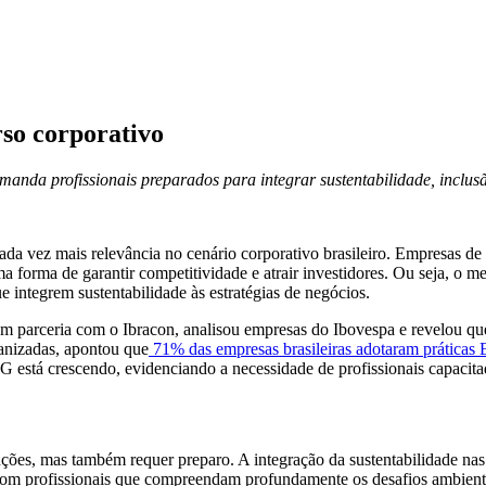
rso corporativo
anda profissionais preparados para integrar sustentabilidade, inclusã
a vez mais relevância no cenário corporativo brasileiro. Empresas de d
forma de garantir competitividade e atrair investidores. Ou seja, o me
 integrem sustentabilidade às estratégias de negócios.
 parceria com o Ibracon, analisou empresas do Ibovespa e revelou que
nizadas, apontou que
71% das empresas brasileiras adotaram práticas
tá crescendo, evidenciando a necessidade de profissionais capacitado
nções, mas também requer preparo. A integração da sustentabilidade n
l com profissionais que compreendam profundamente os desafios ambienta