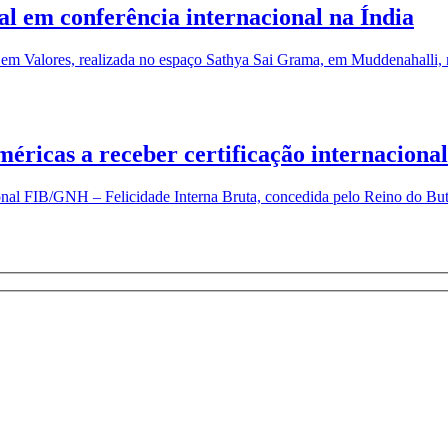
 em conferência internacional na Índia
 em Valores, realizada no espaço Sathya Sai Grama, em Muddenahalli, n
éricas a receber certificação internacional
cional FIB/GNH – Felicidade Interna Bruta, concedida pelo Reino do Bu