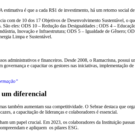
A estimativa é que a cada R$1 de investimento, há um retorno social d
ância com de 10 dos 17 Objetivos de Desenvolvimento Sustentável, o q
ntes. São eles: ODS 10 – Redução das Desigualdades ; ODS 4 – Educaç
Indústria, Inovação e Infraestrutura; ODS 5 – Igualdade de Gênero; O
nergia Limpa e Sustentável.
ssos administrativos e financeiros. Desde 2008, o Ramacrisna, possui 
 em governança e capacitar os gestores nas iniciativas, implementação de
formação”
 um diferencial
as também aumentam sua competitividade. O Sebrae destaca que organ
cazes, a capacitação de lideranças e colaboradores é essencial.
ham um papel crucial. Em 2023, os colaboradores da Instituição passar
ue compreendam e apliquem os pilares ESG.