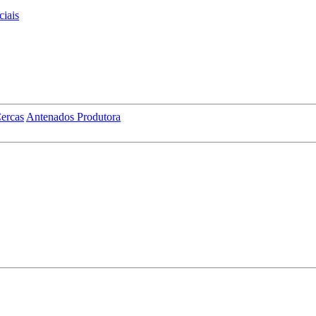
iais
ercas
Antenados Produtora