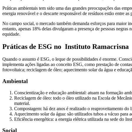
Práticas ambientais tem sido uma das grandes preocupações das empres
energia renovável e o descarte responsável de resíduos estão entre as 
No campo social, o mercado também demanda esforços para maior inc
entanto, apenas 18% delas divulgaram a presença de pessoas negras n
equidade.
Práticas de ESG no Instituto Ramacrisna
Quando o assunto é ESG, o leque de possibilidades é enorme. Conscie
implementa ações ligadas ao conceito ESG, como prestação de contas
fotovoltaica; reciclagem de óleo; aquecimento solar da água e educa
Ambiental
Conscientização e educação ambiental: atuam na formação ambient
Reciclagem de óleo: todo o óleo utilizado na Escola de Mecânic
material.
Compostagem: há dez anos é realizado o reaproveitamento do li
Aquecimento solar da água: são utilizados tubos a vácuo para aq
Eficiência energética: a energia elétrica utilizada na sede do In
Social