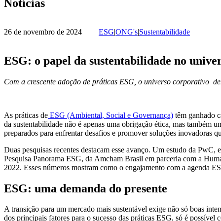
Notícias
26 de novembro de 2024
ESG
|
ONG's
|
Sustentabilidade
ESG: o papel da sustentabilidade no unive
Com a crescente adoção de práticas ESG, o universo corporativo dem
As práticas de
ESG (Ambiental, Social e Governança)
têm ganhado cad
da sustentabilidade não é apenas uma obrigação ética, mas também uma 
preparados para enfrentar desafios e promover soluções inovadoras que
Duas pesquisas recentes destacam esse avanço. Um estudo da PwC, em
Pesquisa Panorama ESG, da Amcham Brasil em parceria com a Huma
2022. Esses números mostram como o engajamento com a agenda ESG es
ESG: uma demanda do presente
A transição para um mercado mais sustentável exige não só boas inte
dos principais fatores para o sucesso das práticas ESG, só é possíve