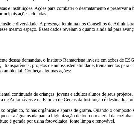
as e instituições. Ações para combater o desmatamento e preservar a b
principais ações adotadas.
lusão e diversidade. A presença feminina nos Conselhos de Administ
esse mesmo espaço. Esses dados revelam o quanto ainda há para avança
nte dessas demandas, o Instituto Ramacrisna investe em ações de ESG c
;
transparência; projetos de autossustentabilidade; treinamentos para
ção ambiental. Conheça algumas ações:
al continuada de crianças, jovens e adultos alunos de seus projetos, a
a de Automóveis e na Fábrica de Cercas da Instituição é destinado a um
xo orgânico, folhas orgânicas e aparas de grama. Quando o composto se
uecer a água usada para a higienização de todo o material da cozinha e
stituto é gerada por usina fotovoltaica, fonte limpa e renovável.