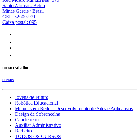
Santo Afonso - Betim
Minas Gerais / Brasil
CEP: 32600-971
Caixa postal: 095
nosso trabalho
cursos
Jovens de Futuro
Robótica Educacional
Meninas em Rede – Desenvolvimento de Sites e Aplicativos
Design de Sobrancelha
Cabeleireiro
Auxiliar Administrativo
Barbeiro
TODOS OS CURSOS