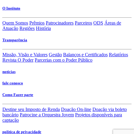
O Instituto
Quem Somos
Prêmios
Patrocinadores
Parceiros
ODS
Áreas de
Atuação
Regiões
História
Transparência
Missão, Visão e Valores
Gestão
Balanços e Certificados
Relatórios
Revista O Poder
Parcerias com o Poder Público
notícias
fale conosco
Como Fazer parte
Destine seu Imposto de Renda
Doação On-line
Doação via boleto
bancário
Patrocine a Orquestra Jovem
Projetos disponíveis para
captação
política de privacidade