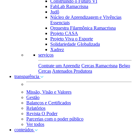
Construindo o Futuro VI
FabLab Ramacrisna
Judô
Núcleo de Aprendizagem e Vivências
Essenciais
Orquestra Filarmônica Ramacrisna
Projeto CASA
Projeto Viva o Esporte
Solidariedade Globalizada
Xadrez
serviços
Contrate um Aprendiz
Cercas Ramacrisna
Belgo
Cercas
Antenados Produtora
transparência
Missão, Visão e Valores
Gestão
Balanços e Certificados
Relatórios
Revista O Poder
Parcerias com o poder público
Ver todos
conteúdos