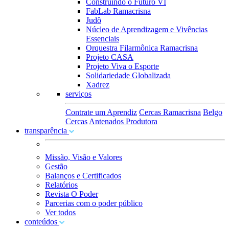
Construindo o Futuro VI
FabLab Ramacrisna
Judô
Núcleo de Aprendizagem e Vivências
Essenciais
Orquestra Filarmônica Ramacrisna
Projeto CASA
Projeto Viva o Esporte
Solidariedade Globalizada
Xadrez
serviços
Contrate um Aprendiz
Cercas Ramacrisna
Belgo
Cercas
Antenados Produtora
transparência
Missão, Visão e Valores
Gestão
Balanços e Certificados
Relatórios
Revista O Poder
Parcerias com o poder público
Ver todos
conteúdos