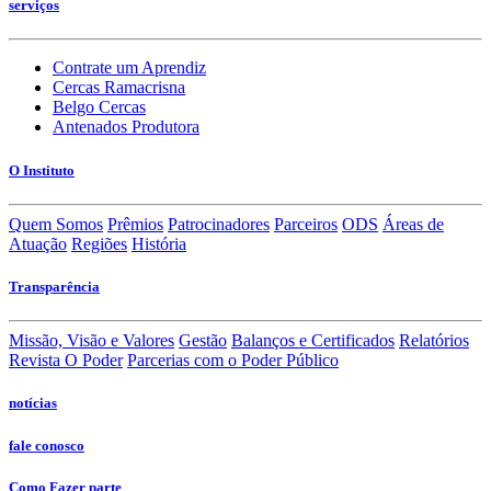
serviços
Contrate um Aprendiz
Cercas Ramacrisna
Belgo Cercas
Antenados Produtora
O Instituto
Quem Somos
Prêmios
Patrocinadores
Parceiros
ODS
Áreas de
Atuação
Regiões
História
Transparência
Missão, Visão e Valores
Gestão
Balanços e Certificados
Relatórios
Revista O Poder
Parcerias com o Poder Público
notícias
fale conosco
Como Fazer parte