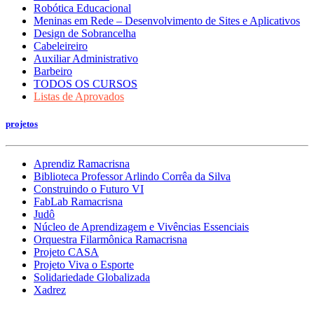
Robótica Educacional
Meninas em Rede – Desenvolvimento de Sites e Aplicativos
Design de Sobrancelha
Cabeleireiro
Auxiliar Administrativo
Barbeiro
TODOS OS CURSOS
Listas de Aprovados
projetos
Aprendiz Ramacrisna
Biblioteca Professor Arlindo Corrêa da Silva
Construindo o Futuro VI
FabLab Ramacrisna
Judô
Núcleo de Aprendizagem e Vivências Essenciais
Orquestra Filarmônica Ramacrisna
Projeto CASA
Projeto Viva o Esporte
Solidariedade Globalizada
Xadrez