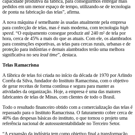
capacidade produtiva da fábrica, para conseguirmos entregar mais
pedidos em um menor espaço de tempo, utilizando-se de tecnologia
de ponta na fabricação das telas”, afirma.
A nova máquina é semelhante às usadas atualmente pela empresa
para confecção de telas, mas é mais moderna, com tecnologia
high
speed
. “O equipamento consegue produzir até 240 m² de tela por
hora, cerca de 45% a mais do que as atuais. Com ele, os alambrados
para construções esportivas, as telas para cercas rurais, urbanas e de
proteção para indústrias e demais alambrados terão uma melhora
significativa no seu
lead time
”, destaca.
Telas Ramacrisna
A fábrica de telas foi criada no início da década de 1970 por Arlindo
Corrêa da Silva, fundador do Instituto Ramacrisna, com o objetivo
de gerar receitas de forma contínua e segura para manter as
atividades da organização. Hoje, a empresa é uma das maiores
fabricantes de telas de Minas, com clientes de todo o Brasil.
Todo o resultado financeiro obtido com a comercialização das telas é
repassado para o Instituto Ramacrisna. O faturamento cobre cerca de
40% das despesas básicas do instituto, o que tornou o projeto uma
referência nacional de autossustentabilidade no Terceiro Setor.
“A expansão da indústria tem como objetivo final a transformação