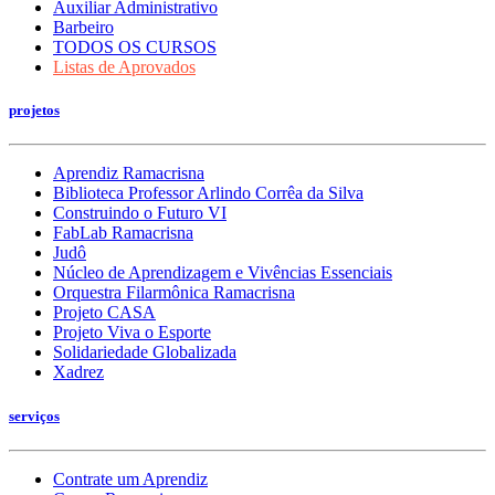
Auxiliar Administrativo
Barbeiro
TODOS OS CURSOS
Listas de Aprovados
projetos
Aprendiz Ramacrisna
Biblioteca Professor Arlindo Corrêa da Silva
Construindo o Futuro VI
FabLab Ramacrisna
Judô
Núcleo de Aprendizagem e Vivências Essenciais
Orquestra Filarmônica Ramacrisna
Projeto CASA
Projeto Viva o Esporte
Solidariedade Globalizada
Xadrez
serviços
Contrate um Aprendiz