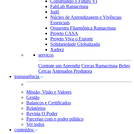
Construindo o Futuro VI
FabLab Ramacrisna
Judô
Núcleo de Aprendizagem e Vivências
Essenciais
Orquestra Filarmônica Ramacrisna
Projeto CASA
Projeto Viva o Esporte
Solidariedade Globalizada
Xadrez
serviços
Contrate um Aprendiz
Cercas Ramacrisna
Belgo
Cercas
Antenados Produtora
transparência
Missão, Visão e Valores
Gestão
Balanços e Certificados
Relatórios
Revista O Poder
Parcerias com o poder público
Ver todos
conteúdos