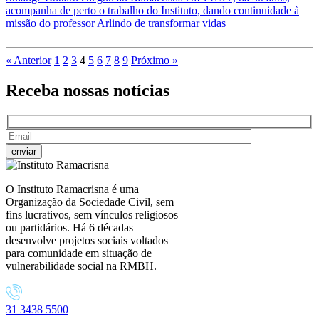
acompanha de perto o trabalho do Instituto, dando continuidade à
missão do professor Arlindo de transformar vidas
« Anterior
1
2
3
4
5
6
7
8
9
Próximo »
Receba nossas
notícias
O Instituto Ramacrisna é uma
Organização da Sociedade Civil, sem
fins lucrativos, sem vínculos religiosos
ou partidários. Há 6 décadas
desenvolve projetos sociais voltados
para comunidade em situação de
vulnerabilidade social na RMBH.
31 3438 5500