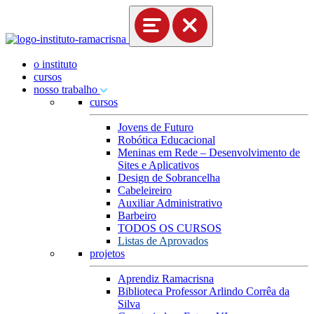
o instituto
cursos
nosso trabalho
cursos
Jovens de Futuro
Robótica Educacional
Meninas em Rede – Desenvolvimento de
Sites e Aplicativos
Design de Sobrancelha
Cabeleireiro
Auxiliar Administrativo
Barbeiro
TODOS OS CURSOS
Listas de Aprovados
projetos
Aprendiz Ramacrisna
Biblioteca Professor Arlindo Corrêa da
Silva