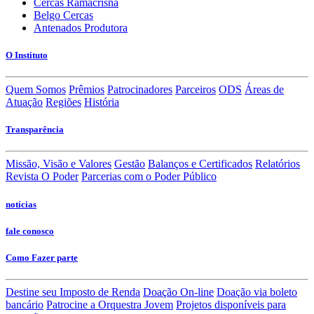
Cercas Ramacrisna
Belgo Cercas
Antenados Produtora
O Instituto
Quem Somos
Prêmios
Patrocinadores
Parceiros
ODS
Áreas de
Atuação
Regiões
História
Transparência
Missão, Visão e Valores
Gestão
Balanços e Certificados
Relatórios
Revista O Poder
Parcerias com o Poder Público
notícias
fale conosco
Como Fazer parte
Destine seu Imposto de Renda
Doação On-line
Doação via boleto
bancário
Patrocine a Orquestra Jovem
Projetos disponíveis para