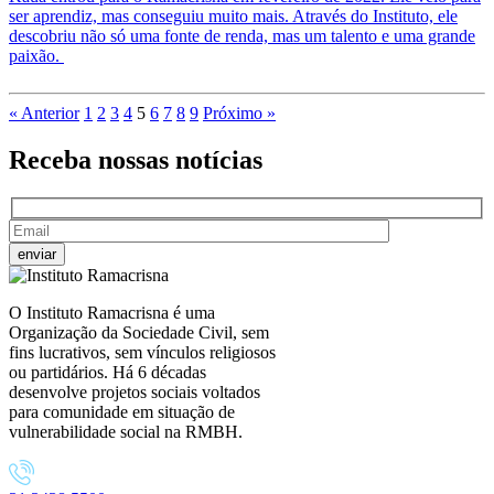
ser aprendiz, mas conseguiu muito mais. Através do Instituto, ele
descobriu não só uma fonte de renda, mas um talento e uma grande
paixão.
« Anterior
1
2
3
4
5
6
7
8
9
Próximo »
Receba nossas
notícias
O Instituto Ramacrisna é uma
Organização da Sociedade Civil, sem
fins lucrativos, sem vínculos religiosos
ou partidários. Há 6 décadas
desenvolve projetos sociais voltados
para comunidade em situação de
vulnerabilidade social na RMBH.