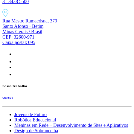
31 3438 5500
Rua Mestre Ramacrisna, 379
Santo Afonso - Betim
Minas Gerais / Brasil
CEP: 32600-971
Caixa postal: 095
nosso trabalho
cursos
Jovens de Futuro
Robótica Educacional
Meninas em Rede – Desenvolvimento de Sites e Aplicativos
Design de Sobrancelha