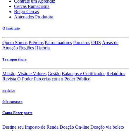
Contrate um Aprendiz
Cercas Ramacrisna
Belgo Cercas
Antenados Produtora
O Instituto
Quem Somos
Prêmios
Patrocinadores
Parceiros
ODS
Áreas de
Atuação
Regiões
História
Transparência
Missão, Visão e Valores
Gestão
Balanços e Certificados
Relatórios
Revista O Poder
Parcerias com o Poder Público
notícias
fale conosco
Como Fazer parte
Destine seu Imposto de Renda
Doação On-line
Doação via boleto