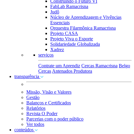
Construindo o Futuro VI
FabLab Ramacrisna
Judô
Núcleo de Aprendizagem e Vivências
Essenciais
Orquestra Filarmônica Ramacrisna
Projeto CASA
Projeto Viva o Esporte
Solidariedade Globalizada
Xadrez
serviços
Contrate um Aprendiz
Cercas Ramacrisna
Belgo
Cercas
Antenados Produtora
transparência
Missão, Visão e Valores
Gestão
Balanços e Certificados
Relatórios
Revista O Poder
Parcerias com o poder público
Ver todos
conteúdos