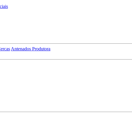
iais
ercas
Antenados Produtora