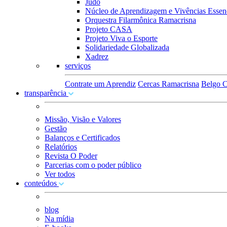
Judô
Núcleo de Aprendizagem e Vivências Essenc
Orquestra Filarmônica Ramacrisna
Projeto CASA
Projeto Viva o Esporte
Solidariedade Globalizada
Xadrez
serviços
Contrate um Aprendiz
Cercas Ramacrisna
Belgo C
transparência
Missão, Visão e Valores
Gestão
Balanços e Certificados
Relatórios
Revista O Poder
Parcerias com o poder público
Ver todos
conteúdos
blog
Na mídia